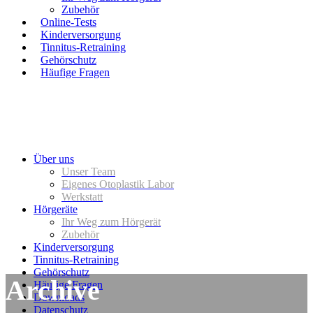
Zubehör
Online-Tests
Kinderversorgung
Tinnitus-Retraining
Gehörschutz
Häufige Fragen
Über uns
Unser Team
Eigenes Otoplastik Labor
Werkstatt
Hörgeräte
Ihr Weg zum Hörgerät
Zubehör
Kinderversorgung
Tinnitus-Retraining
Gehörschutz
Archive
Häufige Fragen
Downloads
Datenschutz