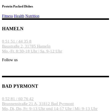
Protein Packed Dishes
Fitness
Health
Nutrition
HAMELN
0 51 51 / 44 35 8
Baustraße 2, 31785 Hameln
Mo.-Fr. 8:30-18 Uhr | Sa. 9-12 Uhr
Follow us
BAD PYRMONT
0 52 81 / 60 76 42
Brunnenstraße 21 A, 31812 Bad Pyrmont
Mo, Di, Do, Fr: 9-13 Uhr und 14-17 Uhr | Mi: 9-13 Uhr