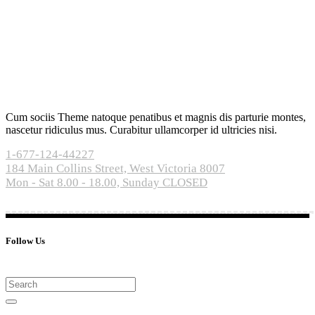
Cum sociis Theme natoque penatibus et magnis dis parturie montes,
nascetur ridiculus mus. Curabitur ullamcorper id ultricies nisi.
1-677-124-44227
184 Main Collins Street, West Victoria 8007
Mon - Sat 8.00 - 18.00, Sunday CLOSED
Follow Us