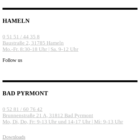
HAMELN
0 51 51 / 44 35 8
Baustraße 2, 31785 Hameln
Mo.-Fr. 8:30-18 Uhr | Sa. 9-12 Uhr
Follow us
BAD PYRMONT
0 52 81 / 60 76 42
Brunnenstraße 21 A, 31812 Bad Pyrmont
Mo, Di, Do, Fr: 9-13 Uhr und 14-17 Uhr | Mi: 9-13 Uhr
Downloads