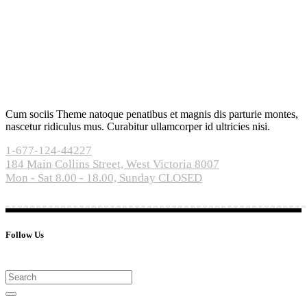
Cum sociis Theme natoque penatibus et magnis dis parturie montes,
nascetur ridiculus mus. Curabitur ullamcorper id ultricies nisi.
1-677-124-44227
184 Main Collins Street, West Victoria 8007
Mon - Sat 8.00 - 18.00, Sunday CLOSED
Follow Us